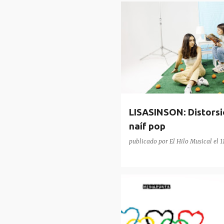
LISASINSON
LISASINSON: Distorsio
naíf pop
publicado por
El Hilo Musical
el
1
MARGARITA QUEBRADA
MED