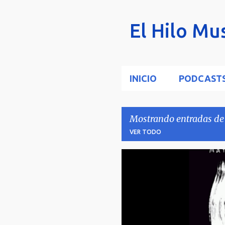
El Hilo Mus
INICIO
PODCAST
Mostrando entradas de 
VER TODO
E
MAYÉUTICA
ROBE
n
t
r
a