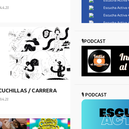
4.4.21
CIÓN ESPECIAL
🎙️PODCAST
CUCHILLAS / CARRERA
🎙️ PODCAST
3.4.21