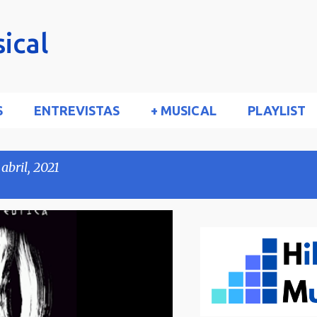
Ir al contenido principal
ical
S
ENTREVISTAS
+ MUSICAL
PLAYLIST
abril, 2021