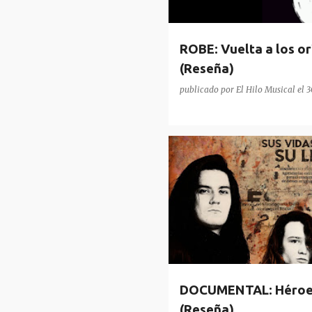
d
a
ROBE: Vuelta a los o
s
(Reseña)
publicado por
El Hilo Musical
el
3
DOCUMENTAL
HÉROES DEL 
DOCUMENTAL: Héroes.
(Reseña)