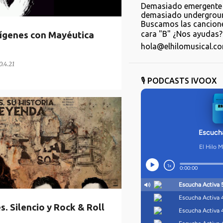
Demasiado emergente 
demasiado undergroun
Buscamos las cancione
cara "B" ¿Nos ayudas? 
rígenes con Mayéutica
hola@elhilomusical.c
0.4.21
🎙️ PODCASTS IVOOX
SILENCIO
LA MÚSICA DE AYER
 Silencio y Rock & Roll