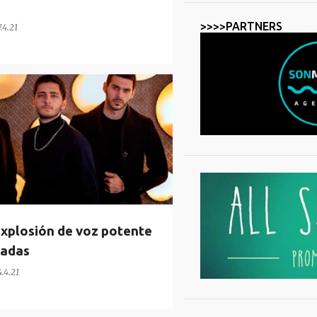
>>>>PARTNERS
7.4.21
plosión de voz potente
nadas
4.4.21