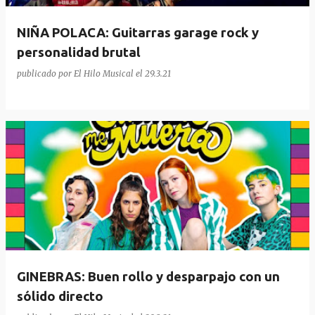
a
NIÑA POLACA: Guitarras garage rock y
s
personalidad brutal
publicado por
El Hilo Musical
el
29.3.21
GINEBRAS: Buen rollo y desparpajo con un
sólido directo