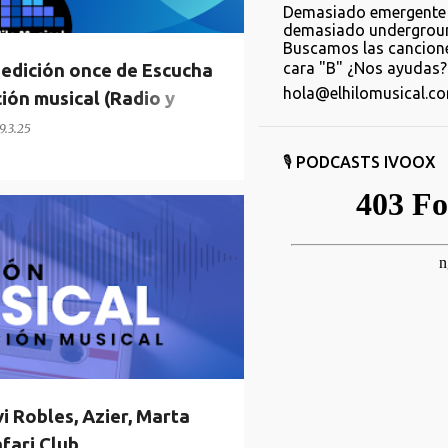
Demasiado emergente 
demasiado undergroun
Buscamos las cancione
cara "B" ¿Nos ayudas? 
edición once de Escucha
hola@elhilomusical.c
ción musical (Radio y
9.3.25
🎙️ PODCASTS IVOOX
ROBLES
MARTA TCHAI
+
 Robles, Azier, Marta
afari Club