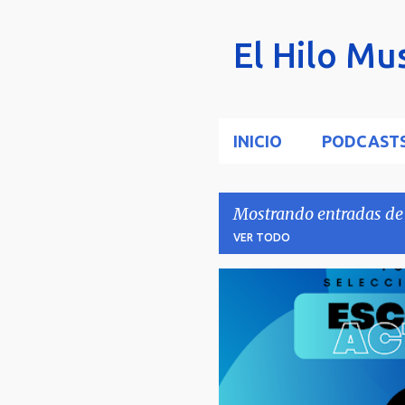
El Hilo Mus
INICIO
PODCAST
Mostrando entradas de
VER TODO
E
PODCAST
RADIO
n
t
r
a