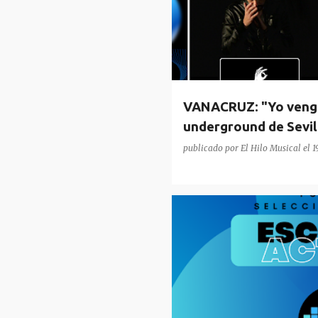
VANACRUZ: "Yo vengo
underground de Sevill
publicado por
El Hilo Musical
el
1
PODCAST
RADIO