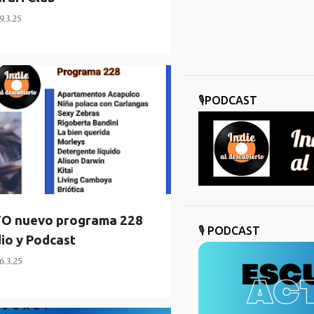
9.3.25
🎙️PODCAST
TO nuevo programa 228
🎙️ PODCAST
dio y Podcast
6.3.25