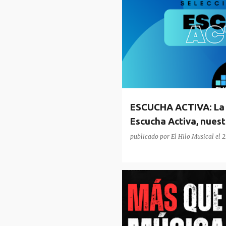
PODCAST
RADIO
ESCUCHA ACTIVA: La 
Escucha Activa, nuest
(Radio y Podcast)
publicado por
El Hilo Musical
el
2
PODCAST
RADIO