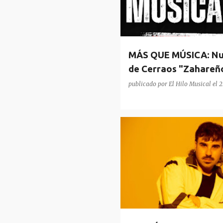
MÁS QUE MÚSICA: Nue
de Cerraos "Zahareño
Podcast
publicado por
El Hilo Musical
el
2
FONTÁN