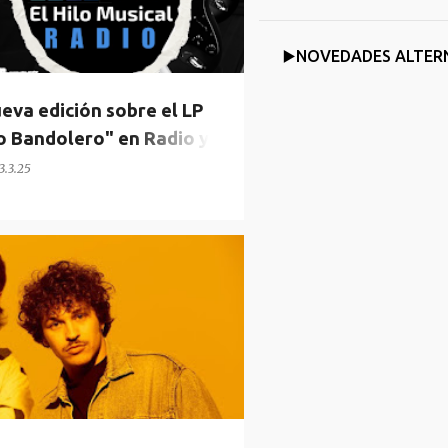
▶️NOVEDADES ALTER
va edición sobre el LP
 Bandolero" en Radio y
3.3.25