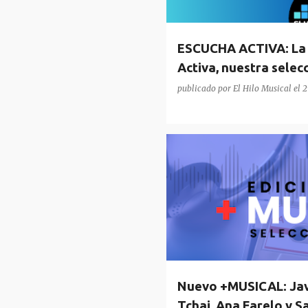
d
a
ESCUCHA ACTIVA: La 
s
Activa, nuestra selec
Podcast)
publicado por
El Hilo Musical
el
2
ANA FARELO
AZIER
JAVI 
MÁS MUSICAL
SAFARI CLUB
Nuevo +MUSICAL: Javi
Tchai, Ana Farelo y S