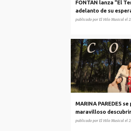
FONTÁN lanza "El Te
adelanto de su esper
Fuego"
publicado por
El Hilo Musical
el
2
MARINA PAREDES
MARINA PAREDES se p
maravilloso descubri
publicado por
El Hilo Musical
el
2