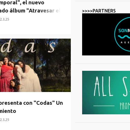
mporal", el nuevo
ado álbum "Atravesar el
>>>>PARTNERS
2.3.25
resenta con "Codas" Un
miento
2.3.25