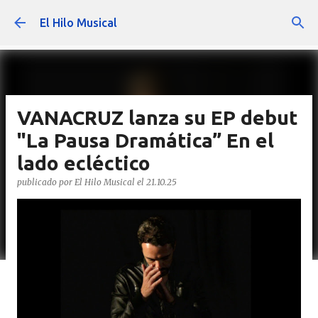
Ir al contenido principal
El Hilo Musical
VANACRUZ lanza su EP debut
"La Pausa Dramática” En el
lado ecléctico
publicado por
El Hilo Musical
el
21.10.25