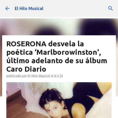
Ir al contenido principal
El Hilo Musical
ROSERONA desvela la
poética ‘Marlborowinston’,
último adelanto de su álbum
Caro Diario
publicado por
El Hilo Musical
el
8.3.25