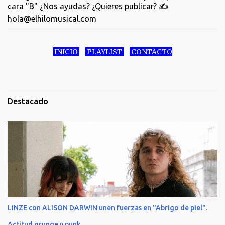
cara "B" ¿Nos ayudas? ¿Quieres publicar? ✍️
hola@elhilomusical.com
INICIO
PLAYLIST
CONTACTO
Destacado
LINZE con ALISON DARWIN unen fuerzas en "Abrigo de piel".
Actitud grunge y punk