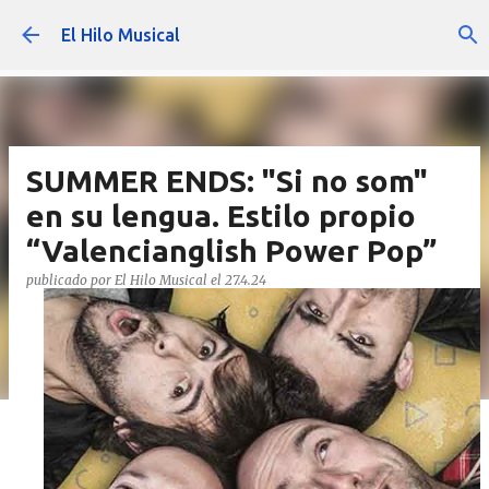
Ir al contenido principal
El Hilo Musical
SUMMER ENDS: "Si no som"
en su lengua. Estilo propio
“Valencianglish Power Pop”
publicado por
El Hilo Musical
el
27.4.24