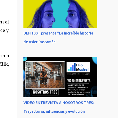
en el
ce y
DEFI100T presenta "La increíble historia
de Asier Rastamán"
cena
ilk,
VÍDEO ENTREVISTA A NOSOTROS TRES:
Trayectoria, influencias y evolución