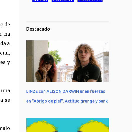
ç de
Destacado
n, ha
ida a
cial,
ves y
e una
LINZE con ALISON DARWIN unen fuerzas
ca se
en "Abrigo de piel". Actitud grunge y punk
malo