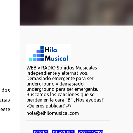
WEB y RADIO Sonidos Musicales
independiente y alternativos.
Demasiado emergente para ser
underground y demasiado
underground para ser emergente.
 dos
Buscamos las canciones que se
rmas
pierden en la cara "B" ¿Nos ayudas?
¿Quieres publicar? ✍️
 este
hola@elhilomusical.com
INICIO
PLAYLIST
CONTACTO