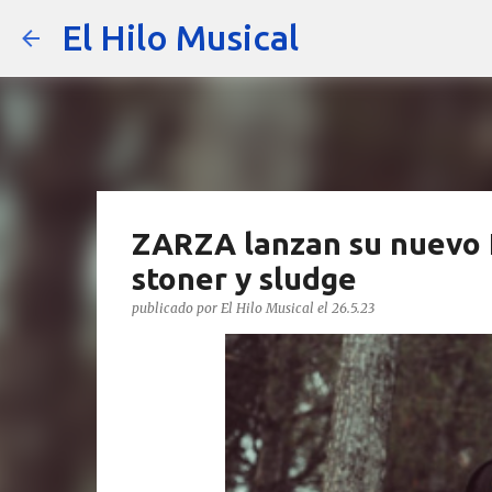
El Hilo Musical
ZARZA lanzan su nuevo 
stoner y sludge
publicado por
El Hilo Musical
el
26.5.23