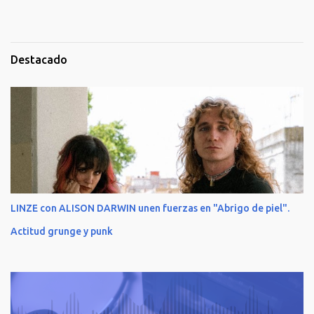
Destacado
LINZE con ALISON DARWIN unen fuerzas en "Abrigo de piel".
Actitud grunge y punk