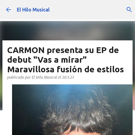
Ir al contenido principal
El Hilo Musical
CARMON presenta su EP de
debut "Vas a mirar"
Maravillosa fusión de estilos
publicado por
El Hilo Musical
el
20.5.23