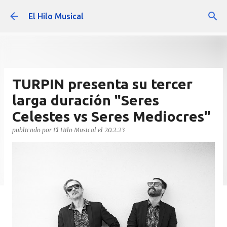
Ir al contenido principal
El Hilo Musical
TURPIN presenta su tercer
larga duración "Seres
Celestes vs Seres Mediocres"
publicado por
El Hilo Musical
el
20.2.23