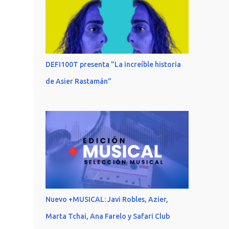
DEFI100T presenta "La increíble historia
de Asier Rastamán"
Nuevo +MUSICAL: Javi Robles, Azier,
Marta Tchai, Ana Farelo y Safari Club