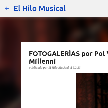
El Hilo Musical
FOTOGALERÍAS por Pol Val
Millenni
publicado por
El Hilo Musical
el
5.2.23