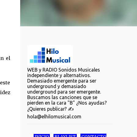
an el
WEB y RADIO Sonidos Musicales
independiente y alternativos.
Demasiado emergente para ser
 este
underground y demasiado
underground para ser emergente.
didez
Buscamos las canciones que se
pierden en la cara "B" ¿Nos ayudas?
¿Quieres publicar? ✍️
hola@elhilomusical.com
INICIO
PLAYLIST
CONTACTO