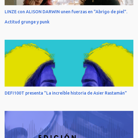
LINZE con ALISON DARWIN unen fuerzas en "Abrigo de piel".
Actitud grunge y punk
DEFI100T presenta "La increíble historia de Asier Rastamán"