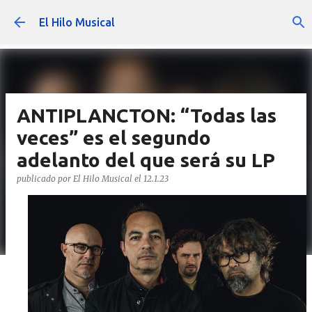
Ir al contenido principal
El Hilo Musical
ANTIPLANCTON: “Todas las
veces” es el segundo
adelanto del que será su LP
publicado por
El Hilo Musical
el
12.1.23