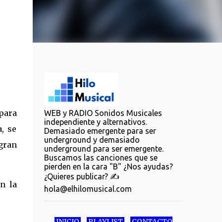
para
WEB y RADIO Sonidos Musicales
independiente y alternativos.
, se
Demasiado emergente para ser
underground y demasiado
gran
underground para ser emergente.
Buscamos las canciones que se
pierden en la cara "B" ¿Nos ayudas?
¿Quieres publicar? ✍️
n la
hola@elhilomusical.com
INICIO
PLAYLIST
CONTACTO