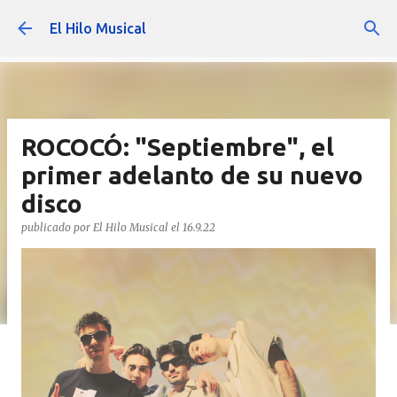
Ir al contenido principal
El Hilo Musical
ROCOCÓ: "Septiembre", el
primer adelanto de su nuevo
disco
publicado por
El Hilo Musical
el
16.9.22