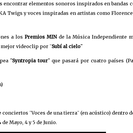
os encontrar elementos sonoros inspirados en bandas 
FKA Twigs y voces inspiradas en artistas como Florence
ones a los
Premios MIN
de la Música Independiente m
 mejor videoclip por ¨
Subí al cielo¨
opea
¨Syntropia tour¨
que pasará por cuatro países (Pa
n)
 conciertos ¨Voces de una tierra¨ (en acústico) dentro d
4 de Mayo, 4 y 5 de Junio.