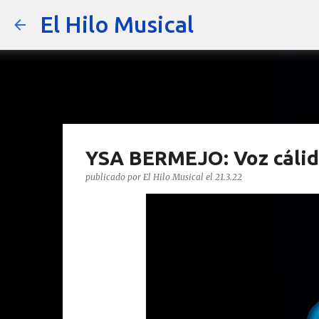
El Hilo Musical
YSA BERMEJO: Voz cálida
publicado por
El Hilo Musical
el
21.3.22