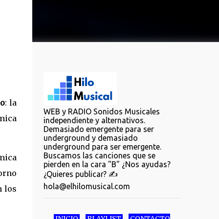
jo
: la
WEB y RADIO Sonidos Musicales
nica
independiente y alternativos.
Demasiado emergente para ser
underground y demasiado
underground para ser emergente.
Buscamos las canciones que se
nica
pierden en la cara "B" ¿Nos ayudas?
orno
¿Quieres publicar? ✍️
hola@elhilomusical.com
n los
INICIO
PLAYLIST
CONTACTO