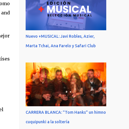
como
 and
ejor
Nuevo +MUSICAL: Javi Robles, Azier,
Marta Tchai, Ana Farelo y Safari Club
íses
el
CARRERA BLANCA: "Tom Hanks" un himno
cuquipunki a la soltería