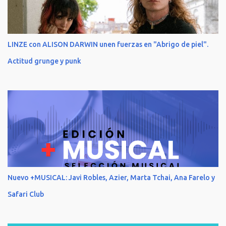
LINZE con ALISON DARWIN unen fuerzas en "Abrigo de piel".
Actitud grunge y punk
Nuevo +MUSICAL: Javi Robles, Azier, Marta Tchai, Ana Farelo y
Safari Club