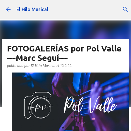
Ir al contenido principal
El Hilo Musical
FOTOGALERÍAS por Pol Valle
---Marc Seguí---
publicado por
El Hilo Musical
el
12.2.22