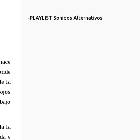
-PLAYLIST Sonidos Alternativos
nace
onde
de la
ojos
bajo
a la
da y