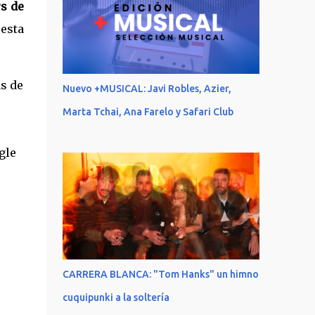
rs de
 esta
s de
Nuevo +MUSICAL: Javi Robles, Azier,
Marta Tchai, Ana Farelo y Safari Club
gle
CARRERA BLANCA: "Tom Hanks" un himno
cuquipunki a la soltería