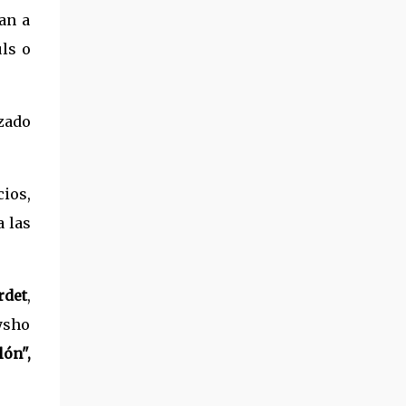
an a
ls o
zado
ios,
a las
rdet
,
ysho
lón",