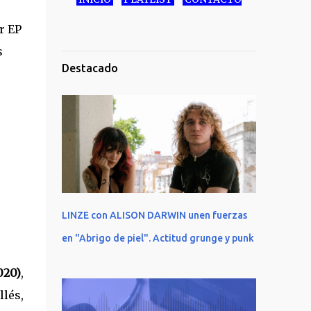
r EP
s
Destacado
LINZE con ALISON DARWIN unen fuerzas
en "Abrigo de piel". Actitud grunge y punk
020)
,
lés,