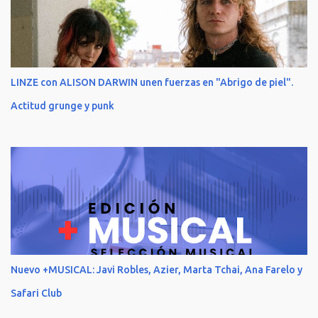
LINZE con ALISON DARWIN unen fuerzas en "Abrigo de piel".
Actitud grunge y punk
Nuevo +MUSICAL: Javi Robles, Azier, Marta Tchai, Ana Farelo y
Safari Club