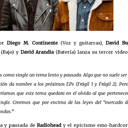
por
Diego M. Continente
(Voz y guitarras),
David Bu
(Bajo) y
David Arandia
(Batería) lanza su tercer video
os como single un tema lento y pausado. Algo que no suele se
ción da nombre a los próximos EPs (Frágil 1 y Frágil 2). Per
eríamos que este tema quedara en el olvido al que pertenece
ingle. Creemos que por encima de las leyes del “mercado d
andas.
”
ca y pausada de
Radiohead
y el epicismo emo-hardcor