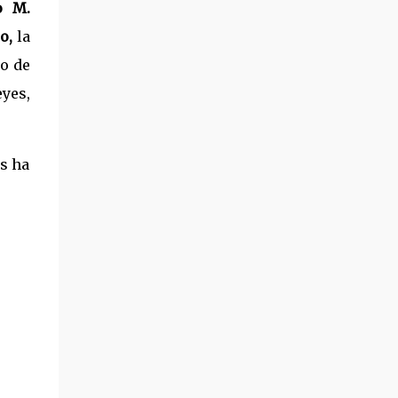
o M.
o,
la
o de
yes,
as ha