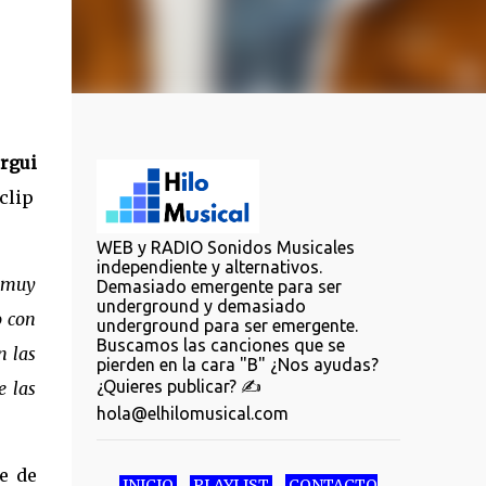
rgui
clip
WEB y RADIO Sonidos Musicales
independiente y alternativos.
r muy
Demasiado emergente para ser
underground y demasiado
o con
underground para ser emergente.
Buscamos las canciones que se
n las
pierden en la cara "B" ¿Nos ayudas?
¿Quieres publicar? ✍️
e las
hola@elhilomusical.com
e de
INICIO
PLAYLIST
CONTACTO