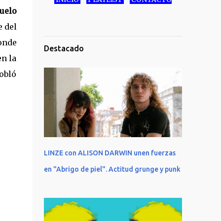
uelo
e del
onde
Destacado
en la
obló
LINZE con ALISON DARWIN unen fuerzas
en "Abrigo de piel". Actitud grunge y punk