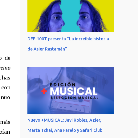
DEFI100T presenta "La increíble historia
de Asier Rastamán"
o de
reino
chas
 con
inuo
Nuevo +MUSICAL: Javi Robles, Azier,
 más
Marta Tchai, Ana Farelo y Safari Club
bían