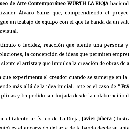
seo de Arte Contemporáneo WÜRTH LA RIOJA
haciend
ealizador Álvaro Sainz que, comprendiendo el proyec
gue un trabajo de equipo con el que la banda da un sal
ovisual.
stímulo o lucidez, reacción que siente una persona y
 soluciones, la concepción de ideas que permiten empr
iente el artista y que impulsa la creación de obras de a
ón que experimenta el creador cuando se sumerge en la 
ende más allá de la idea inicial. Este es el caso de
“ Frá
iplinas y ha podido ser forjada desde la colaboración 
r el talento artístico de La Rioja,
Javier Jubera
(ilustr
bujo) es el encargado del arte de la banda desde su ant