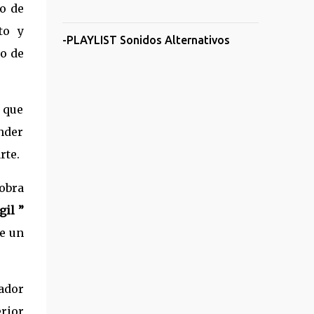
o de
to y
-PLAYLIST Sonidos Alternativos
to de
 que
ender
rte.
obra
gil ”
de un
ador
erior