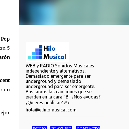
. Pop
con 5
arón
WEB y RADIO Sonidos Musicales
independiente y alternativos.
Demasiado emergente para ser
icent
underground y demasiado
underground para ser emergente.
r en
Buscamos las canciones que se
pierden en la cara "B" ¿Nos ayudas?
¿Quieres publicar? ✍️
hola@elhilomusical.com
mejor
INICIO
PLAYLIST
CONTACTO