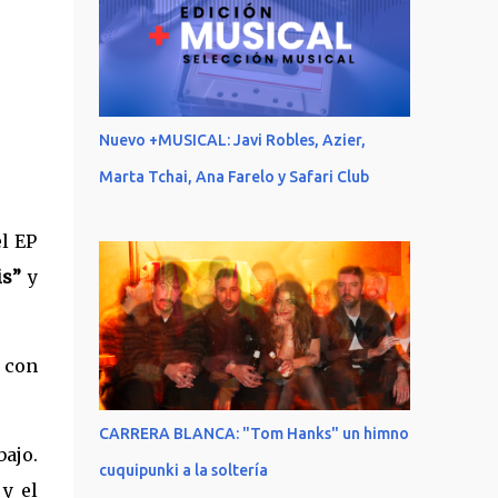
Nuevo +MUSICAL: Javi Robles, Azier,
Marta Tchai, Ana Farelo y Safari Club
l EP
is”
y
 con
CARRERA BLANCA: "Tom Hanks" un himno
bajo.
cuquipunki a la soltería
y el