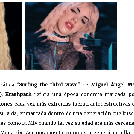
gráfica
"Surfing the third wave"
de
Miguel Ángel Ma
e), Krashpark
refleja una época concreta marcada po
ciones cada vez más extremas fueran autodestructivas 
su vida, enmarcada dentro de una generación que busc
les como la Mtv cuando tal vez su edad era más cercana
Megatrix. Así nos cuenta como esto generó en ella 