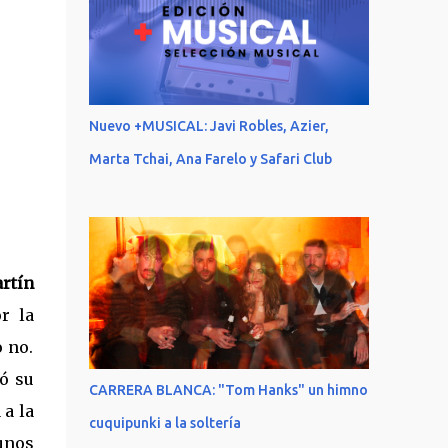
Nuevo +MUSICAL: Javi Robles, Azier,
Marta Tchai, Ana Farelo y Safari Club
rtín
r la
o no.
ó su
CARRERA BLANCA: "Tom Hanks" un himno
 a la
cuquipunki a la soltería
unos