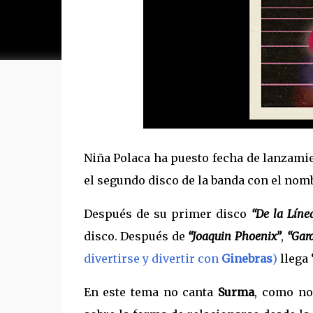
Niña Polaca ha puesto fecha de lanzamie
el segundo disco de la banda con el no
Después de su primer disco
“De la Líne
disco. Después de
“Joaquin Phoenix”
,
“Gar
divertirse y divertir con
Ginebras
)
llega
En este tema no canta
Surma
, como no