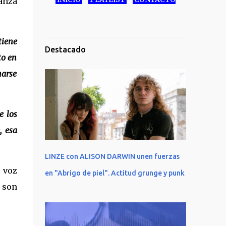
anza
tiene
Destacado
to en
narse
e los
, esa
LINZE con ALISON DARWIN unen fuerzas
 voz
en "Abrigo de piel". Actitud grunge y punk
 son