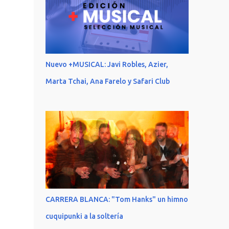
Nuevo +MUSICAL: Javi Robles, Azier,
Marta Tchai, Ana Farelo y Safari Club
CARRERA BLANCA: "Tom Hanks" un himno
cuquipunki a la soltería