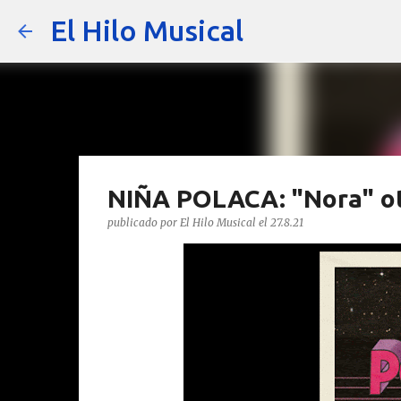
El Hilo Musical
NIÑA POLACA: "Nora" ot
publicado por
El Hilo Musical
el
27.8.21