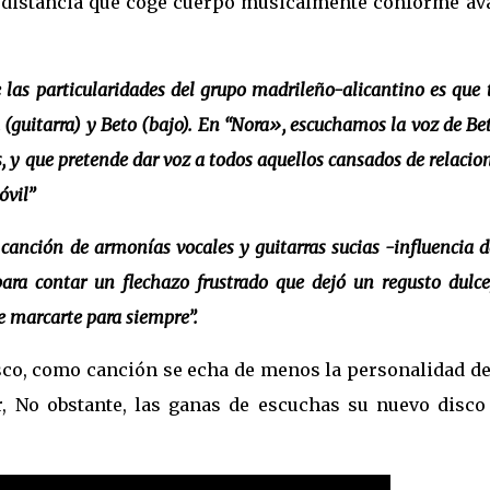
a distancia que coge cuerpo musicalmente conforme av
 las particularidades del grupo madrileño-alicantino es que 
(guitarra) y Beto (bajo). En “Nora», escuchamos la voz de Be
s, y que pretende dar voz a todos aquellos cansados de relacio
óvil”
anción de armonías vocales y guitarras sucias -influencia d
para contar un flechazo frustrado que dejó un regusto dulce
e marcarte para siempre”.
sco, como canción se echa de menos la personalidad de
, No obstante, las ganas de escuchas su nuevo disco