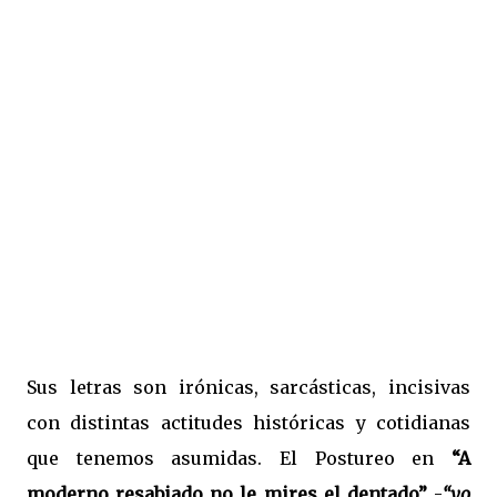
Sus letras son irónicas, sarcásticas, incisivas
con distintas actitudes históricas y cotidianas
que tenemos asumidas. El Postureo en
“A
moderno resabiado no le mires el dentado”
-
“yo