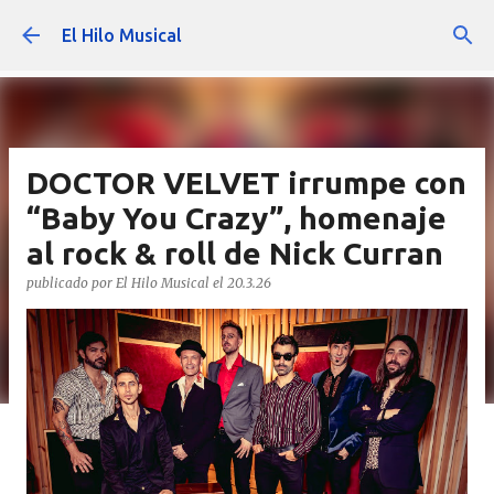
Ir al contenido principal
El Hilo Musical
DOCTOR VELVET irrumpe con
“Baby You Crazy”, homenaje
al rock & roll de Nick Curran
publicado por
El Hilo Musical
el
20.3.26