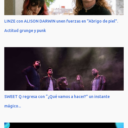
LINZE con ALISON DARWIN unen fuerzas en "Abrigo de piel".
Actitud grunge y punk
SWEET Q regresa con “¿Qué vamos a hacer?” un instante
mágico...