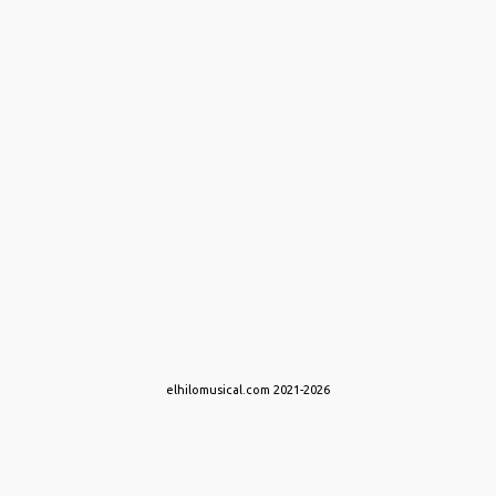
Con la tecnología de Blogger
elhilomusical.com 2021-2026