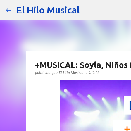
El Hilo Musical
+MUSICAL: Soyla, Niños 
publicado por
El Hilo Musical
el
4.12.23