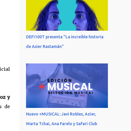
DEFI100T presenta "La increíble historia
de Asier Rastamán"
icial
voz y
s de
Nuevo +MUSICAL: Javi Robles, Azier,
Marta Tchai, Ana Farelo y Safari Club