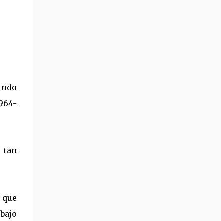
undo
964-
 tan
o que
 bajo