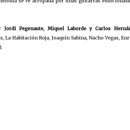
melodía se ve arropada por unas guitarras emocionant
or
Jordi Pegenaute, Miquel Laborde y Carlos Herná
s, La Habitación Roja, Joaquín Sabina, Nacho Vegas, En
.