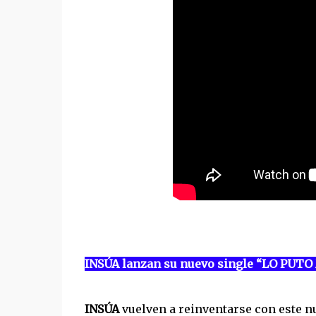
INSÚA lanzan su nuevo single “LO PUTO
INSÚA
vuelven a reinventarse con este n