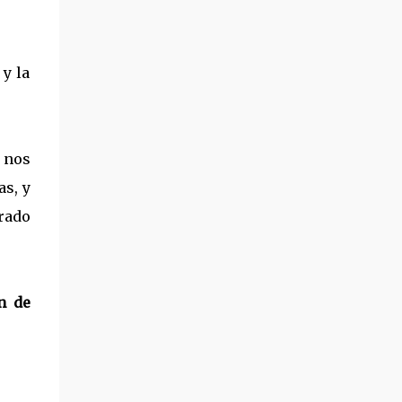
 y la
 nos
as, y
rado
n de