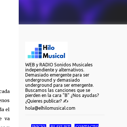
WEB y RADIO Sonidos Musicales
independiente y alternativos.
Demasiado emergente para ser
underground y demasiado
underground para ser emergente.
Buscamos las canciones que se
 cada
pierden en la cara "B" ¿Nos ayudas?
menos
¿Quieres publicar? ✍️
hola@elhilomusical.com
da el
e va
INICIO
PLAYLIST
CONTACTO