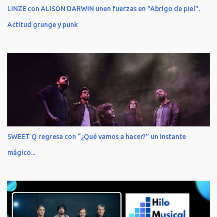
LINZE con ALISON DARWIN unen fuerzas en "Abrigo de piel".
Actitud grunge y punk
SWEET Q regresa con “¿Qué vamos a hacer?” un instante
mágico...