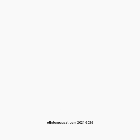
Con la tecnología de Blogger
elhilomusical.com 2021-2026