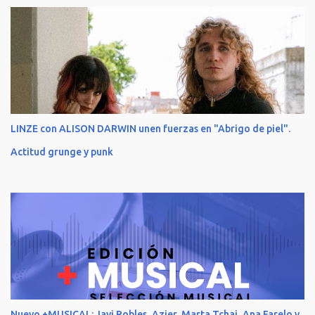
LINZE con ALISON DARWIN unen fuerzas en "Abrigo de piel".
Actitud grunge y punk
Nuevo +MUSICAL: Javi Robles, Azier, Marta Tchai, Ana Farelo y